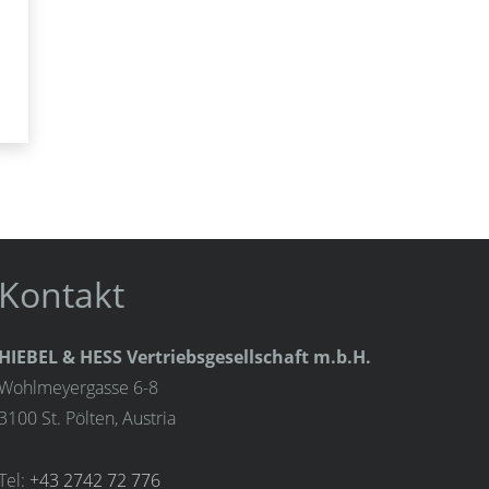
Kontakt
HIEBEL & HESS Vertriebsgesellschaft m.b.H.
Wohlmeyergasse 6-8
3100 St. Pölten, Austria
Tel:
+43 2742 72 776