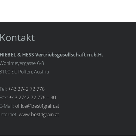
Kontakt
HIEBEL & HESS Vertriebsgesellschaft m.b.H.
Wohlmeyergasse 6-8
3100 St. Pölten, Austria
Tel:
+43 2742 72 776
Fax:
+43 2742 72 776 – 30
E-Mail:
office@best4grain.at
Internet:
www.best4grain.at