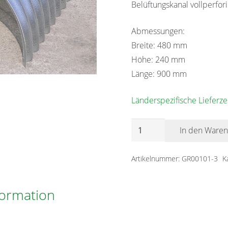
Belüftungskanal vollperfori
Abmessungen:
Breite: 480 mm
Höhe: 240 mm
Länge: 900 mm
Länderspezifische Lieferze
Getreide
In den Ware
Kühlkanäle
/
Artikelnummer:
GR00101-3
K
Belüftungskanäle,
halbrund
formation
P1600
K40
Menge