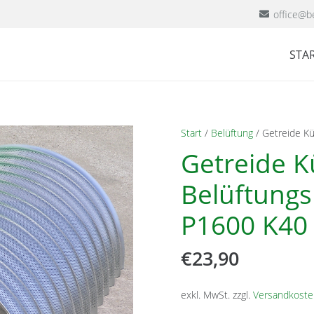
office@be
STAR
Start
/
Belüftung
/ Getreide Kü
Getreide K
Belüftungs
P1600 K40
€
23,90
exkl. MwSt.
zzgl.
Versandkoste