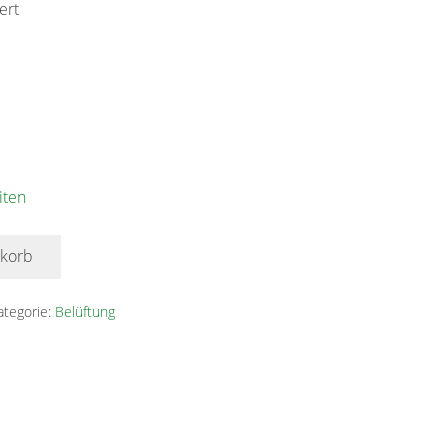
ert
iten
nkorb
ategorie:
Belüftung