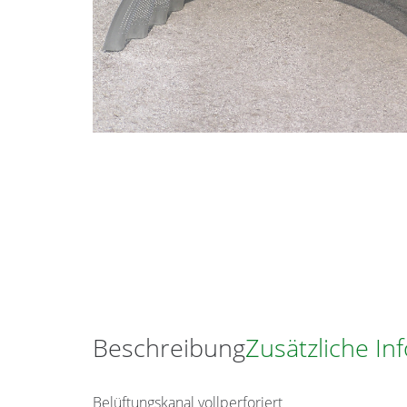
Beschreibung
Zusätzliche In
Belüftungskanal vollperforiert