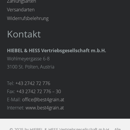
Zahlungsarten
Versandarten
Widerrufsbelehrung
Kontakt
HIEBEL & HESS Vertriebsgesellschaft m.b.H.
Wohlmeyergasse 6-8
3100 St. Pölten, Austria
Tel:
+43 2742 72 776
Fax:
+43 2742 72 776 – 30
E-Mail:
office@best4grain.at
Internet:
www.best4grain.at
© 2025 by HIEBEL & HESS Vertriebsgesellschaft m.b.H. – Alle