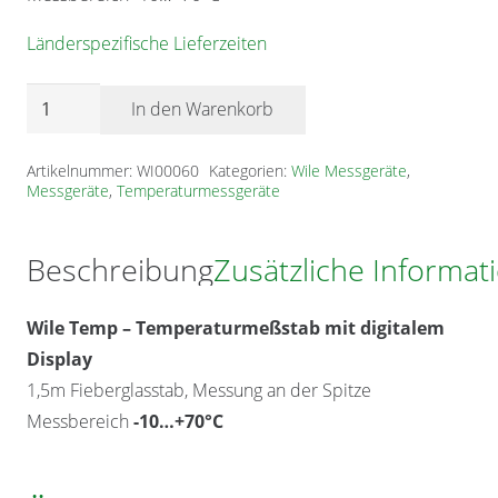
Länderspezifische Lieferzeiten
Temperaturmeßstab
In den Warenkorb
Wile
Temp
Artikelnummer:
WI00060
Kategorien:
Wile Messgeräte
,
Messgeräte
,
Temperaturmessgeräte
1,5m
Menge
Beschreibung
Zusätzliche Informat
Wile Temp – Temperaturmeßstab mit digitalem
Display
1,5m Fieberglasstab, Messung an der Spitze
Messbereich
-10…+70°C