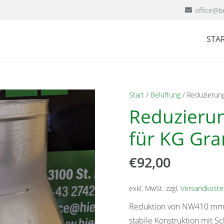
office@be
STAR
Start
/
Belüftung
/ Reduzierung
Reduzieru
für KG Gran
€
92,00
exkl. MwSt.
zzgl.
Versandkoste
Reduktion von NW410 m
stabile Konstruktion mit S