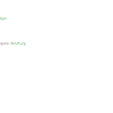
iten
egorie:
Belüftung