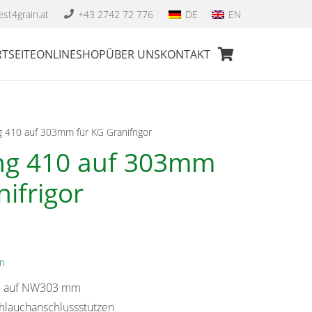
st4grain.at
+43 2742 72 776
DE
EN
TSEITE
ONLINESHOP
ÜBER UNS
KONTAKT
Es befinden sich keine Produkte im Warenkorb.
 410 auf 303mm für KG Granifrigor
ng 410 auf 303mm
ifrigor
n
m auf NW303 mm
chlauchanschlussstutzen